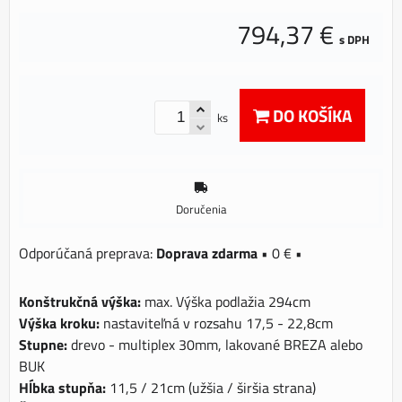
794,37 €
s DPH
DO KOŠÍKA
ks
Doručenia
Doprava zdarma
•
0 €
•
Konštrukčná výška:
max. Výška podlažia 294cm
Výška kroku:
nastaviteľná v rozsahu 17,5 - 22,8cm
Stupne:
drevo - multiplex 30mm, lakované BREZA alebo
BUK
Hĺbka stupňa:
11,5 / 21cm (užšia / širšia strana)