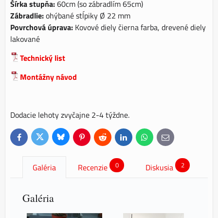
Šírka stupňa:
60cm (so zábradlím 65cm)
Zábradlie:
ohýbané stĺpiky Ø 22 mm
Povrchová úprava:
Kovové diely čierna farba, drevené diely
lakované
Technický list
Montážny návod
Dodacie lehoty zvyčajne 2-4 týždne.
Bluesky
Twitter
Facebook
Pinterest
Reddit
LinkedIn
WhatsApp
E-
mail
0
2
Galéria
Recenzie
Diskusia
Galéria