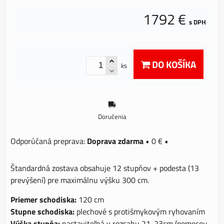
1792 €
s DPH
DO KOŠÍKA
ks
Doručenia
Doprava zdarma
•
0 €
•
Štandardná zostava obsahuje 12 stupňov + podesta (13
prevýšení) pre maximálnu výšku 300 cm.
Priemer schodiska:
120 cm
Stupne schodiska:
plechové s protišmykovým ryhovaním
Výška stupňa:
nastaviteľná v rozsahu 21-23cm (pomocou