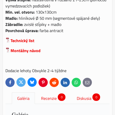
vymedzovacích podložiek)
Min. vel. otvoru:
130x130cm
Madlo:
hliníkové Ø 50 mm (segmentové spájané diely)
Zábradlie:
zvislé stĺpiky + madlo
Povrchová úprava:
farba antracit
Technický list
Montážny návod
Dodacie lehoty Obvykle 2-4 týždne
Bluesky
Twitter
Facebook
Pinterest
Reddit
LinkedIn
WhatsApp
E-
mail
0
0
Galéria
Recenzie
Diskusia
Galéria