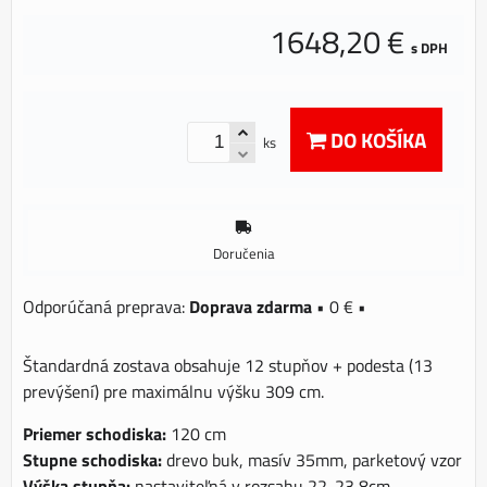
1648,20 €
s DPH
DO KOŠÍKA
ks
Doručenia
Doprava zdarma
•
0 €
•
Štandardná zostava obsahuje 12 stupňov + podesta (13
prevýšení) pre maximálnu výšku 309 cm.
Priemer schodiska:
120 cm
Stupne schodiska:
drevo buk, masív 35mm, parketový vzor
Výška stupňa:
nastaviteľná v rozsahu 22-23,8cm