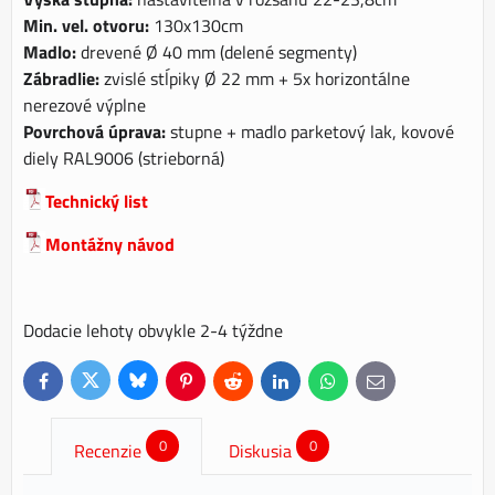
Min. vel. otvoru:
130x130cm
Madlo:
drevené Ø 40 mm (delené segmenty)
Zábradlie:
zvislé stĺpiky Ø 22 mm + 5x horizontálne
nerezové výplne
Povrchová úprava:
stupne + madlo parketový lak, kovové
diely RAL9006 (strieborná)
Technický list
Montážny návod
Dodacie lehoty obvykle 2-4 týždne
Bluesky
Twitter
Facebook
Pinterest
Reddit
LinkedIn
WhatsApp
E-
mail
0
0
Recenzie
Diskusia