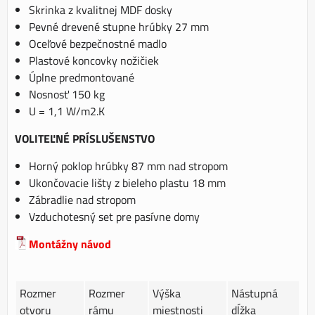
Skrinka z kvalitnej MDF dosky
Pevné drevené stupne hrúbky 27 mm
Oceľové bezpečnostné madlo
Plastové koncovky nožičiek
Úplne predmontované
Nosnosť 150 kg
U = 1,1 W/m2.K
VOLITEĽNÉ PRÍSLUŠENSTVO
Horný poklop hrúbky 87 mm nad stropom
Ukončovacie lišty z bieleho plastu 18 mm
Zábradlie nad stropom
Vzduchotesný set pre pasívne domy
Montážny návod
Rozmer
Rozmer
Výška
Nástupná
otvoru
rámu
miestnosti
dĺžka