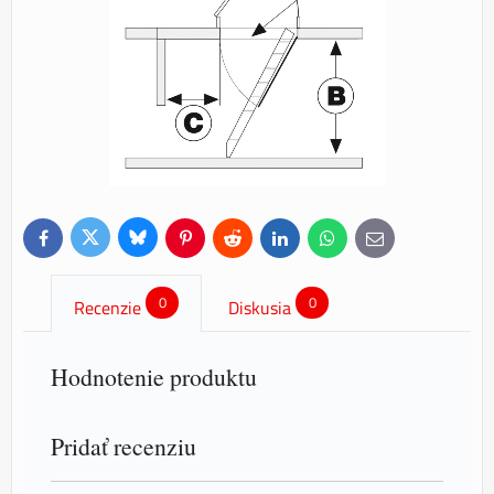
Bluesky
Twitter
Facebook
Pinterest
Reddit
LinkedIn
WhatsApp
E-
mail
0
0
Recenzie
Diskusia
Hodnotenie produktu
Pridať recenziu