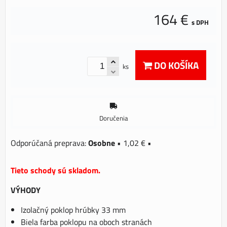
164 €
s DPH
DO KOŠÍKA
ks
Doručenia
Osobne
•
1,02 €
•
Tieto schody sú skladom.
VÝHODY
Izolačný poklop hrúbky 33 mm
Biela farba poklopu na oboch stranách