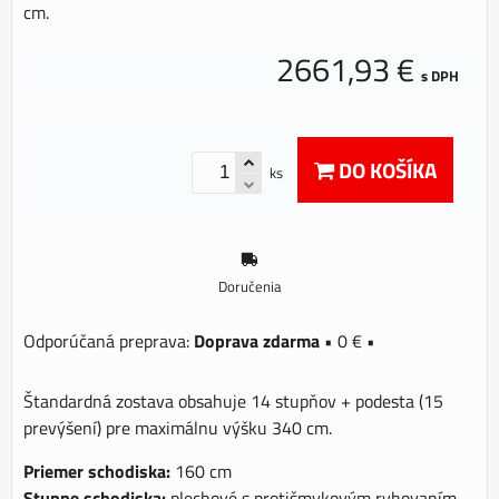
cm.
2661,93 €
s DPH
DO KOŠÍKA
ks
Doručenia
Doprava zdarma
•
0 €
•
Štandardná zostava obsahuje 14 stupňov + podesta (15
prevýšení) pre maximálnu výšku 340 cm.
Priemer schodiska:
160 cm
Stupne schodiska:
plechové s protišmykovým ryhovaním