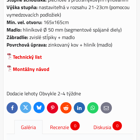
Výška stupňa:
nastaviteľná v rozsahu 21-23cm (pomocou
vymedzovacích podložiek)
Min. vel. otvoru:
165x165cm
Madlo:
hliníkové Ø 50 mm (segmentové spájané diely)
Zábradlie:
zvislé stĺpiky + madlo
Povrchová úprava:
zinkovaný kov + hliník (madlo)
Technický list
Montážny návod
Dodacie lehoty Obvykle 2-4 týždne
Bluesky
Twitter
Facebook
Pinterest
Reddit
LinkedIn
WhatsApp
E-
mail
0
0
Galéria
Recenzie
Diskusia