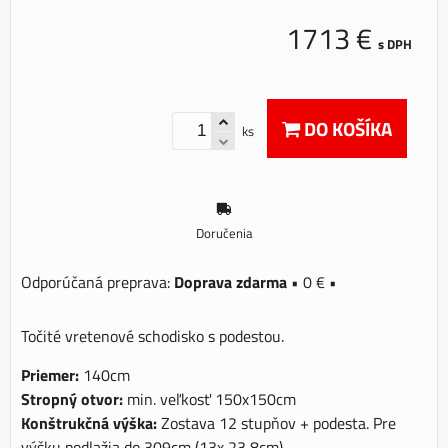
1713 €
s DPH
DO KOŠÍKA
ks
Doručenia
Doprava zdarma
•
0 €
•
Točité vretenové schodisko s podestou.
Priemer:
140cm
Stropný otvor:
min. veľkosť 150x150cm
Konštrukčná výška:
Zostava 12 stupňov + podesta. Pre
výšku podlažia do 309cm (13x 23,8cm)