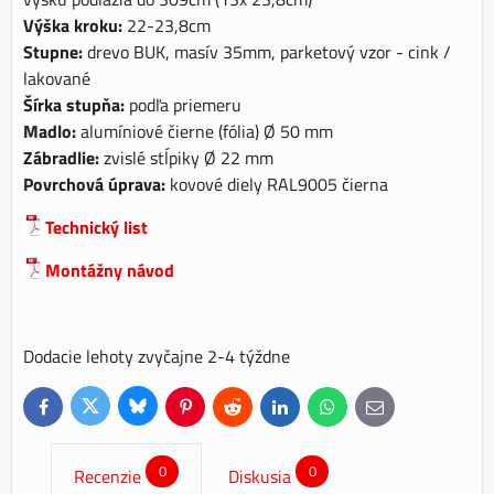
Výška kroku:
22-23,8cm
Stupne:
drevo BUK, masív 35mm, parketový vzor - cink /
lakované
Šírka stupňa:
podľa priemeru
Madlo:
alumíniové čierne (fólia) Ø 50 mm
Zábradlie:
zvislé stĺpiky Ø 22 mm
Povrchová úprava:
kovové diely RAL9005 čierna
Technický list
Montážny návod
Dodacie lehoty zvyčajne 2-4 týždne
Bluesky
Twitter
Facebook
Pinterest
Reddit
LinkedIn
WhatsApp
E-
mail
0
0
Recenzie
Diskusia