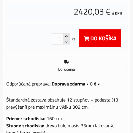
2420,03 €
s DPH
DO KOŠÍKA
ks
Doručenia
Doprava zdarma
•
0 €
•
Štandardná zostava obsahuje 12 stupňov + podesta (13
prevýšení) pre maximálnu výšku 309 cm.
Priemer schodiska:
160 cm
Stupne schodiska:
drevo buk, masív 35mm lakovaný,
hnedá farba (orech)