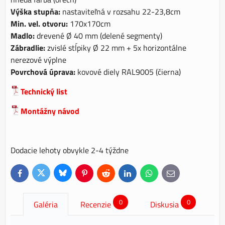
Výška stupňa:
nastaviteľná v rozsahu 22-23,8cm
Min. vel. otvoru:
170x170cm
Madlo:
drevené Ø 40 mm (delené segmenty)
Zábradlie:
zvislé stĺpiky Ø 22 mm + 5x horizontálne
nerezové výplne
Povrchová úprava:
kovové diely RAL9005 (čierna)
Technický list
Montážny návod
Dodacie lehoty obvykle 2-4 týždne
Bluesky
Twitter
Facebook
Pinterest
Reddit
LinkedIn
WhatsApp
E-
mail
0
0
Galéria
Recenzie
Diskusia