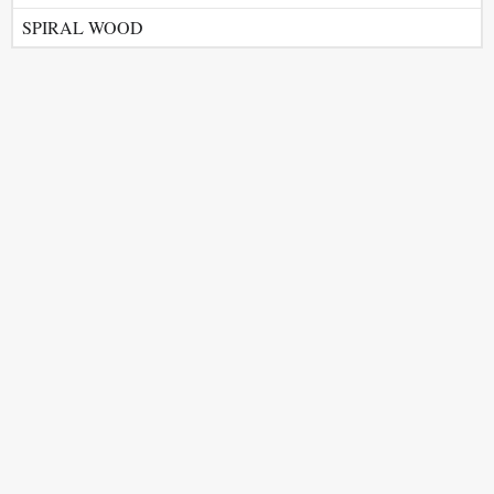
SPIRAL WOOD
KONTAKT
0903 722 831
info@schody-minka.sk
Bratislavská 535 (areál RD)
Most pri Bratislave
Pon - Pia 8:00 - 11:30 a 12:15 - 16:00
MAPA