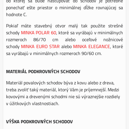
od ktorej sa bude nastupovať do schodov je potrebné
ponechať ešte priestor o minimálnej dĺžke rovnajúcej sa
hodnote C.
Pokiaľ máte stavebný otvor malý tak použite strešné
schody
MINKA POLAR 60
, ktoré sa vyrábajú v minimálnych
rozmeroch 86/70 cm alebo oceľové nožnicové
schody
MINKA EURO STAR
alebo
MINKA ELEGANCE
, ktoré
sa vyrábajú v minimálnych rozmeroch 90/60 cm.
MATERIÁL PODKROVNÝCH SCHODOV
Materiál povalových schodov býva z kovu alebo z dreva,
treba zvoliť taký materiál, ktorý Vám je príjemnejší. Medzi
kovovými a drevenými schodmi nie sú výraznejšie rozdiely
v úžitkových vlastnostiach.
VÝŠKA PODKROVNÝCH SCHODOV