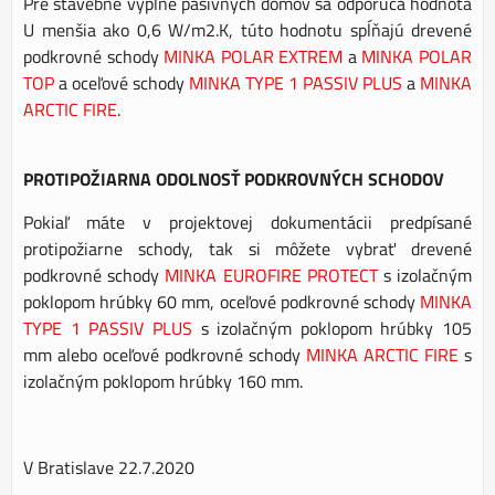
Pre stavebné výplne pasívnych domov sa odporúča hodnota
U menšia ako 0,6 W/m2.K, túto hodnotu spĺňajú drevené
podkrovné schody
MINKA POLAR EXTREM
a
MINKA POLAR
TOP
a oceľové schody
MINKA TYPE 1 PASSIV PLUS
a
MINKA
ARCTIC FIRE
.
PROTIPOŽIARNA ODOLNOSŤ PODKROVNÝCH SCHODOV
Pokiaľ máte v projektovej dokumentácii predpísané
protipožiarne schody, tak si môžete vybrať drevené
podkrovné schody
MINKA EUROFIRE PROTECT
s izolačným
poklopom hrúbky 60 mm, oceľové podkrovné schody
MINKA
TYPE 1 PASSIV PLUS
s izolačným poklopom hrúbky 105
mm alebo oceľové podkrovné schody
MINKA ARCTIC FIRE
s
izolačným poklopom hrúbky 160 mm.
V Bratislave 22.7.2020