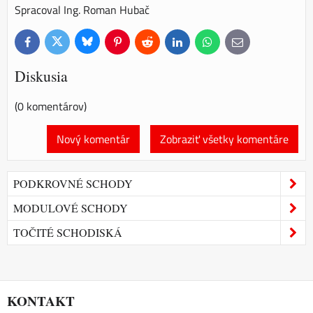
Spracoval Ing. Roman Hubač
Bluesky
Twitter
Facebook
Pinterest
Reddit
LinkedIn
WhatsApp
E-
mail
Diskusia
(0 komentárov)
Nový komentár
Zobraziť všetky komentáre
PODKROVNÉ SCHODY
MODULOVÉ SCHODY
TOČITÉ SCHODISKÁ
KONTAKT