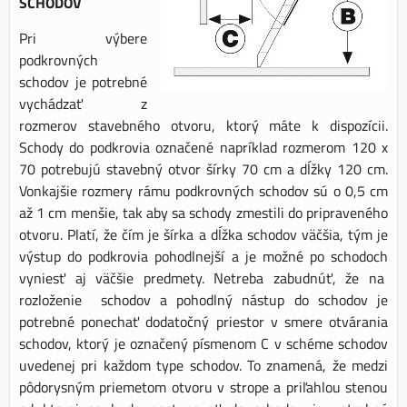
SCHODOV
Pri výbere
podkrovných
schodov je potrebné
vychádzať z
rozmerov stavebného otvoru, ktorý máte k dispozícii.
Schody do podkrovia označené napríklad rozmerom 120 x
70 potrebujú stavebný otvor šírky 70 cm a dĺžky 120 cm.
Vonkajšie rozmery rámu podkrovných schodov sú o 0,5 cm
až 1 cm menšie, tak aby sa schody zmestili do pripraveného
otvoru. Platí, že čím je šírka a dĺžka schodov väčšia, tým je
výstup do podkrovia pohodlnejší a je možné po schodoch
vyniesť aj väčšie predmety. Netreba zabudnúť, že na
rozloženie schodov a pohodlný nástup do schodov je
potrebné ponechať dodatočný priestor v smere otvárania
schodov, ktorý je označený písmenom C v schéme schodov
uvedenej pri každom type schodov. To znamená, že medzi
pôdorysným priemetom otvoru v strope a priľahlou stenou