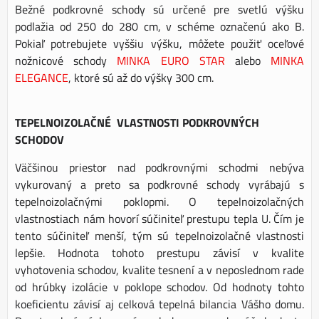
Bežné podkrovné schody sú určené pre svetlú výšku
podlažia od 250 do 280 cm, v schéme označenú ako B.
Pokiaľ potrebujete vyššiu výšku, môžete použiť oceľové
nožnicové schody
MINKA EURO STAR
alebo
MINKA
ELEGANCE
, ktoré sú až do výšky 300 cm.
TEPELNOIZOLAČNÉ VLASTNOSTI PODKROVNÝCH
SCHODOV
Väčšinou priestor nad podkrovnými schodmi nebýva
vykurovaný a preto sa podkrovné schody vyrábajú s
tepelnoizolačnými poklopmi. O tepelnoizolačných
vlastnostiach nám hovorí súčiniteľ prestupu tepla U. Čím je
tento súčiniteľ menší, tým sú tepelnoizolačné vlastnosti
lepšie. Hodnota tohoto prestupu závisí v kvalite
vyhotovenia schodov, kvalite tesnení a v neposlednom rade
od hrúbky izolácie v poklope schodov. Od hodnoty tohto
koeficientu závisí aj celková tepelná bilancia Vášho domu.